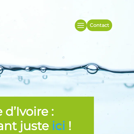
Contact
’Ivoire :
ant juste
ici
!