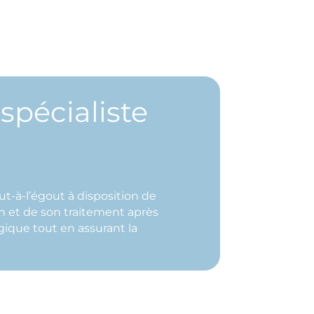
spécialiste
t-à-l’égout à disposition de
on et de son traitement après
ique tout en assurant la