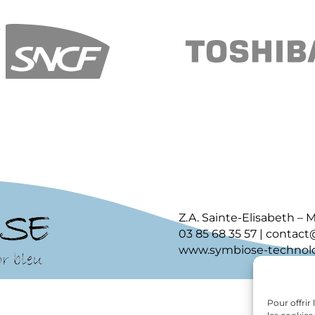
Z.A. Sainte-Elisabeth –
03 85 68 35 57 | contac
www.symbiose-technol
Pour offrir